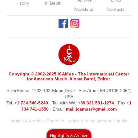
Archive
Links
History
In Depth
Newsletter
Contacts
Copyright © 2002-2025 ICAMus - The International Center
for American Music. Aloma Bardi, Editor.
RiverHouse, 1233-102 Island Drive · Ann Arbor, MI 48105-2062,
USA
Tel.
+1 734 546-5240
· Tel. with WA:
+39 331 591-1274
· Fax
+1
734 741-1556
· Email:
m
ail.icamus@gmail.com
project & graphics
Zumedia
- software development
Nephila
Highlights & Archive