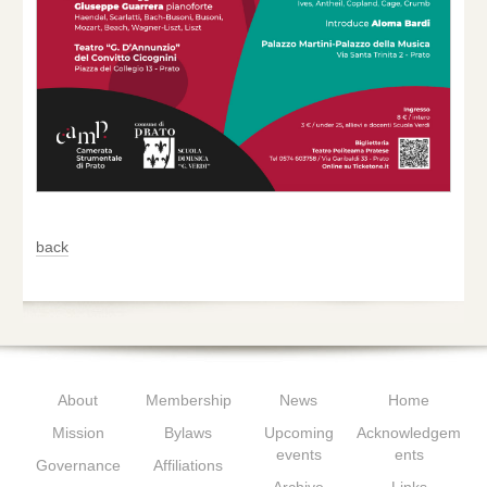
back
About
Membership
News
Home
Mission
Bylaws
Upcoming
Acknowledgem
events
ents
Governance
Affiliations