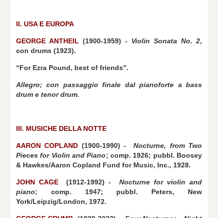
II. USA E EUROPA
GEORGE ANTHEIL
(1900-1959) -
Violin Sonata No. 2
,
con drums (1923).
“For Ezra Pound, best of friends”.
Allegro; con passaggio finale dal pianoforte a bass
drum e tenor drum.
III. MUSICHE DELLA NOTTE
AARON COPLAND
(1900-1990) -
Nocturne
, from
Two
Pieces for Violin and Piano
; comp. 1926; pubbl. Boosey
& Hawkes/Aaron Copland Fund for Music, Inc., 1928.
JOHN CAGE
(1912-1992) -
Nocturne for violin and
piano
; comp. 1947; pubbl. Peters, New
York/Leipzig/London, 1972.