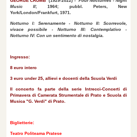
GEORGE CRUMB
(1929-2022) -
Four Nocturnes - Night
Music II
; 1964; pubbl. Peters, New
York/London/Frankfurt, 1971.
Notturno I: Serenamente - Notturno II: Scorrevole,
vivace possibile - Notturno III: Contemplativo -
Notturno IV: Con un sentimento di nostalgia.
Ingresso:
8 euro intero
3 euro under 25, allievi e docenti della Scuola Verdi
Il concerto fa parte della serie Intrecci-Concerti di
Primavera di Camerata Strumentale di Prato e Scuola di
Musica "G. Verdi" di Prato.
Biglietterie:
Teatro Politeama Pratese