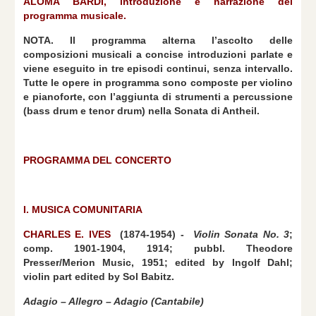
ALOMA BARDI, introduzione e narrazione del
programma musicale.
NOTA. Il programma alterna l’ascolto delle
composizioni musicali a concise introduzioni parlate e
viene eseguito in tre episodi continui, senza intervallo.
Tutte le opere in programma sono composte per violino
e pianoforte, con l’aggiunta di strumenti a percussione
(bass drum e tenor drum) nella Sonata di Antheil.
PROGRAMMA DEL CONCERTO
I. MUSICA COMUNITARIA
CHARLES E. IVES
(1874-1954) -
Violin Sonata No. 3
;
comp. 1901-1904, 1914; pubbl. Theodore
Presser/Merion Music, 1951; edited by Ingolf Dahl;
violin part edited by Sol Babitz.
Adagio – Allegro – Adagio (Cantabile)