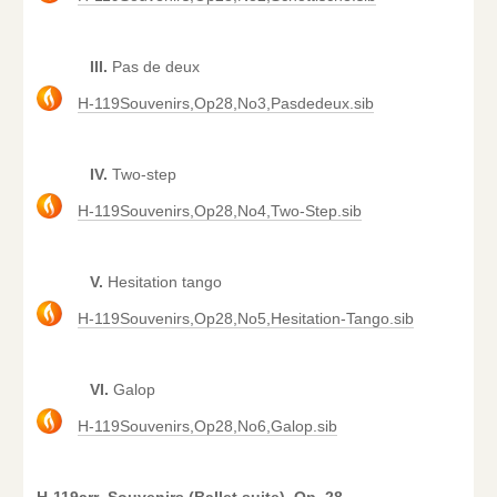
III.
Pas de deux
H-119Souvenirs,Op28,No3,Pasdedeux.sib
IV.
Two-step
H-119Souvenirs,Op28,No4,Two-Step.sib
V.
Hesitation tango
H-119Souvenirs,Op28,No5,Hesitation-Tango.sib
VI.
Galop
H-119Souvenirs,Op28,No6,Galop.sib
H-119arr Souvenirs (Ballet suite), Op. 28