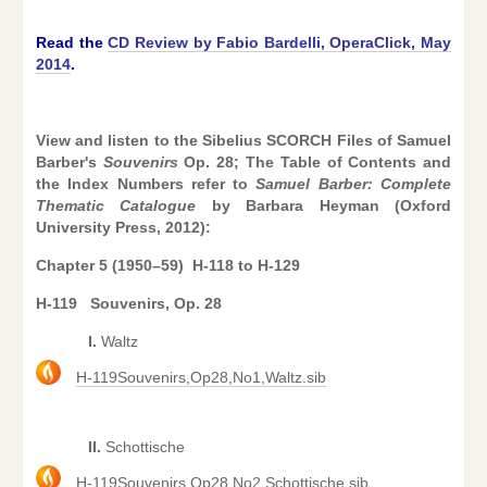
Read the
CD Review by Fabio Bardelli, OperaClick, May
2014
.
View and listen to the Sibelius SCORCH Files of Samuel
Barber's
Souvenirs
Op. 28; The Table of Contents and
the Index Numbers refer to
Samuel Barber: Complete
Thematic Catalogue
by Barbara Heyman (Oxford
University Press, 2012):
Chapter 5 (1950–59) H-118 to H-129
H-119 Souvenirs, Op. 28
I.
Waltz
H-119Souvenirs,Op28,No1,Waltz.sib
II.
Schottische
H-119Souvenirs,Op28,No2,Schottische.sib