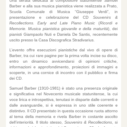
Una serata dedicata al compositore statunitense Samuel
Barber e alla sua musica pianistica viene realizzata a Prato,
Scuola Comunale di Musica “Giuseppe Verdi”, in
presentazione e celebrazione del CD
Souvenirs &
Recollections. Early and Late Piano Music
(
Ricordi e
Memorie. Musica pianistica giovanile e della maturità
), dei
pianisti Giampaolo Nuti e Daniela De Santis, recentemente
uscito presso la Casa Discografica Stradivarius.
L’evento offre esecuzioni pianistiche dal vivo di opere di
Barber, tra cui rare pagine per la prima volta incise su disco,
entro un dinamico avvicendarsi di opinioni critiche,
informazioni e approfondimento, proiezioni di immagini e
scoperte, in una cornice di incontro con il pubblico e firma
dei CD.
Samuel Barber (1910-1981) è stato una presenza originale
e significativa nel Novecento musicale statunitense, la cui
voce lirica e introspettiva, tenutasi in disparte dalle correnti e
dalle avanguardie, si è espressa in uno stile coerente e
distintivo. Il CD presentato in questa occasione ruota attorno
al tema della memoria e rivela Barber in costante ascolto
dell’interiorità. Il titolo stesso,
Souvenirs & Recollections
, si